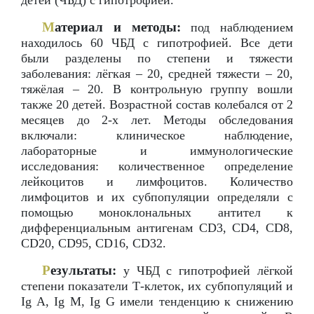
детей (ЧБД) с гипотрофией.
М
атериал и методы:
под наблюдением
находилось 60 ЧБД с гипотрофией. Все дети
были разделены по степени и тяжести
заболевания: лёгкая – 20, средней тяжести – 20,
тяжёлая – 20. В контрольную группу вошли
также 20 детей. Возрастной состав колебался от 2
месяцев до 2-х лет. Методы обследования
включали: клиническое наблюдение,
лабораторные и иммунологические
исследования: количественное определение
лейкоцитов и лимфоцитов. Количество
лимфоцитов и их субпопуляции определяли с
помощью моноклональных антител к
дифференциальным антигенам СD3, CD4, CD8,
CD20, CD95, CD16, CD32.
Р
езультаты:
у ЧБД с гипотрофией лёгкой
степени показатели Т-клеток, их субпопуляций и
Ig A, Ig M, Ig G имели тенденцию к снижению