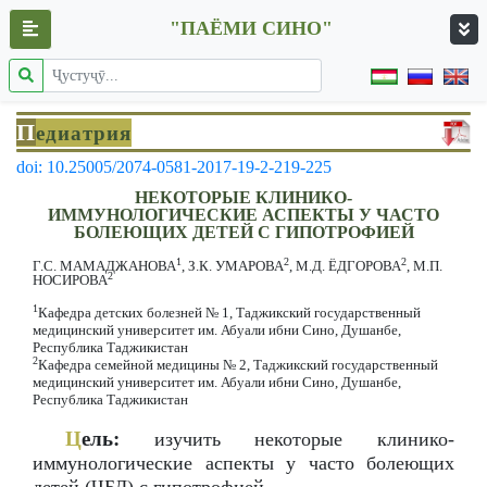
"ПАЁМИ СИНО"
П
едиатрия
doi: 10.25005/2074-0581-2017-19-2-219-225
НЕКОТОРЫЕ КЛИНИКО-
ИММУНОЛОГИЧЕСКИЕ АСПЕКТЫ У ЧАСТО
БОЛЕЮЩИХ ДЕТЕЙ С ГИПОТРОФИЕЙ
1
2
2
Г.С. МАМАДЖАНОВА
, З.К. УМАРОВА
, М.Д. ЁДГОРОВА
, М.П.
2
НОСИРОВА
1
Кафедра детских болезней № 1, Таджикский государственный
медицинский университет им. Абуали ибни Сино, Душанбе,
Республика Таджикистан
2
Кафедра семейной медицины № 2, Таджикский государственный
медицинский университет им. Абуали ибни Сино, Душанбе,
Республика Таджикистан
Ц
ель:
изучить некоторые клинико-
иммунологические аспекты у часто болеющих